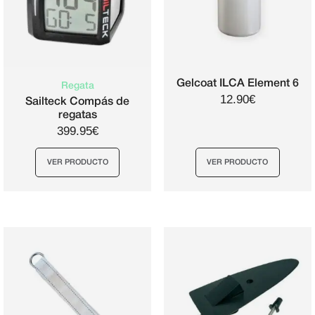
se
pueden
elegir
en
la
Gelcoat ILCA Element 6
Regata
12.90€
página
Sailteck Compás de
regatas
de
399.95€
producto
VER PRODUCTO
VER PRODUCTO