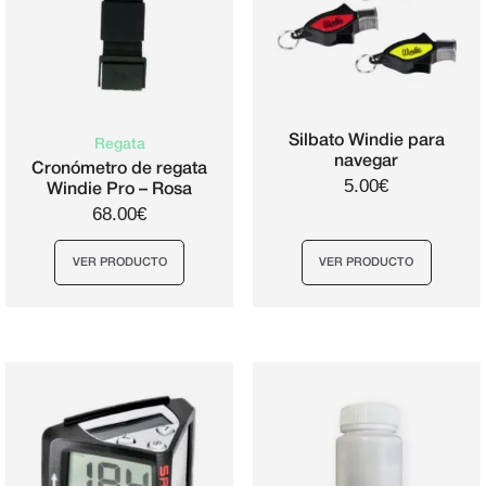
Silbato Windie para
Regata
navegar
Cronómetro de regata
5.00€
Windie Pro – Rosa
68.00€
VER PRODUCTO
VER PRODUCTO
Este
producto
tiene
múltiples
variantes.
Las
opciones