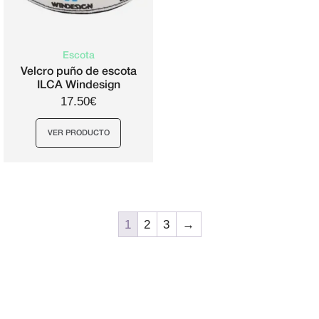
Escota
Velcro puño de escota
ILCA Windesign
17.50€
VER PRODUCTO
1
2
3
→