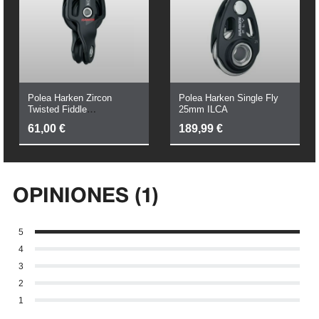
Polea Harken Zircon
Polea Harken Single Fly
Twisted Fiddle
25mm ILCA
29mm/18mm
61,00
€
189,99
€
OPINIONES (1)
5
4
3
2
1