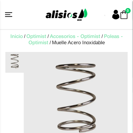
Saltar
al
0
contenido
/
/
/
Inicio
Optimist
Accesorios - Optimist
Poleas -
Muelle Acero Inoxidable
/
Optimist