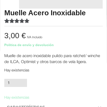
Muelle Acero Inoxidable
Valorado
1
con
5.00
de
3,00
€
5 en base a
IVA Incluido
valoración
Politica de envío y devolución
de un
cliente
Muelle de acero inoxidable pulido para ratchet/ winche
de ILCA, Optimist y otros barcos de vela ligera.
Hay existencias
Muelle
Acero
Inoxidable
Hay existencias
cantidad