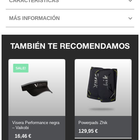
CARACTERÍSTICAS
MÁS INFORMACIÓN
TAMBIÉN TE RECOMENDAMOS
SALE!
Visera Performance negra
Powerpads Zhik
– Vaikobi
129,95
€
El
El
16,46
€