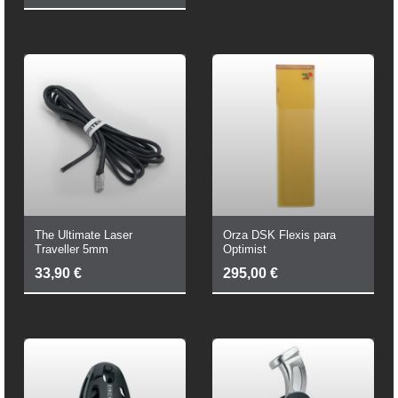
Precio
Precio
Original
Actual
Era:
Es:
19,36 €.
16,46 €.
The Ultimate Laser
Orza DSK Flexis para
Traveller 5mm
Optimist
33,90
€
295,00
€