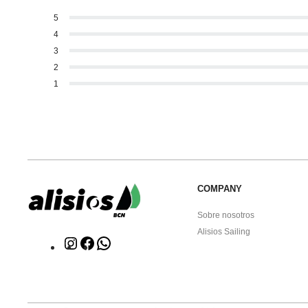
5
4
3
2
1
COMPANY
Sobre nosotros
Alisios Sailing
Click
Click
WhatsApp
to
to
Instagram
facebook