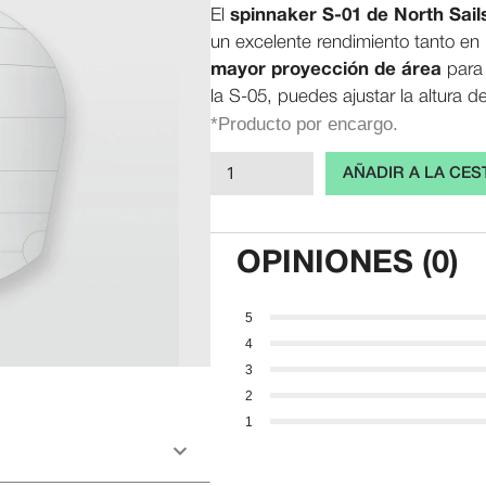
El
spinnaker S-01 de North Sail
un excelente rendimiento tanto en
mayor proyección de área
para 
la S-05, puedes ajustar la altura d
*Producto por encargo.
Spinnaker
AÑADIR A LA CES
420
North
Sails
OPINIONES (0)
S-
01
5
cantidad
4
3
2
1