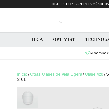
Saltar
DISTRIBUIDORES Nº1 EN ESPAÑA DE BAR
al
contenido
ILCA
OPTIMIST
TECHNO 2
6€ todos los e
S
/
/
/
Inicio
Otras Clases de Vela Ligera
Clase 420
S-01