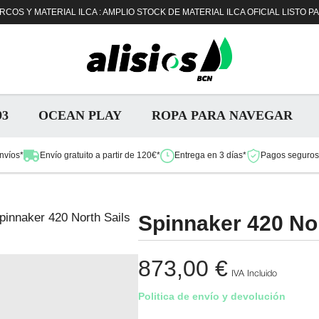
COS Y MATERIAL ILCA : AMPLIO STOCK DE MATERIAL ILCA OFICIAL LISTO P
93
OCEAN PLAY
ROPA PARA NAVEGAR
nvíos*
Envío gratuito a partir de 120€*
Entrega en 3 días*
Pagos seguros 
pinnaker 420 North Sails
Spinnaker 420 Nor
873,00
€
IVA Incluido
Politica de envío y devolución