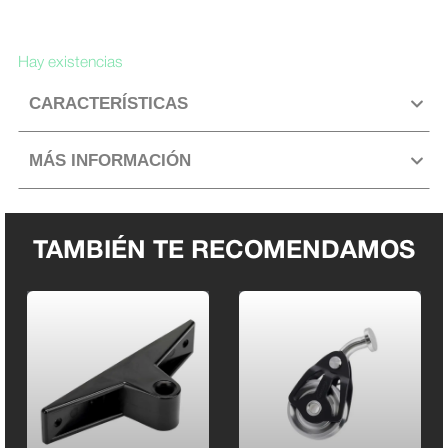
Stick
carbono
Hay existencias
ILCA
CARACTERÍSTICAS
T700
PRO
22mm
MÁS INFORMACIÓN
cantidad
TAMBIÉN TE RECOMENDAMOS