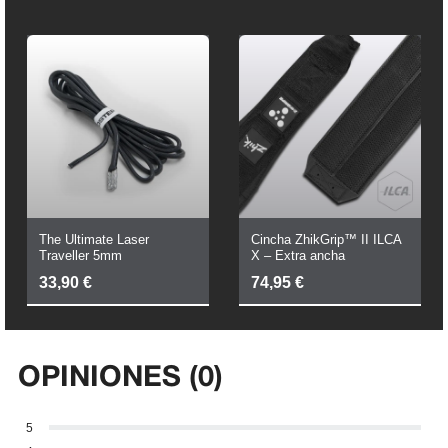
The Ultimate Laser
Cincha ZhikGrip™ II ILCA
Traveller 5mm
X – Extra ancha
33,90
€
74,95
€
OPINIONES (0)
5