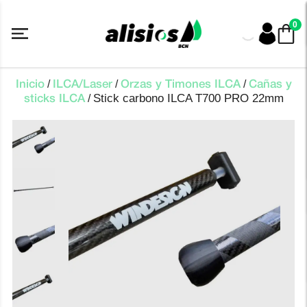
Saltar
al
0
contenido
/
/
/
Inicio
ILCA/Laser
Orzas y Timones ILCA
Cañas y
Stick carbono ILCA T700 PRO 22mm
/
sticks ILCA