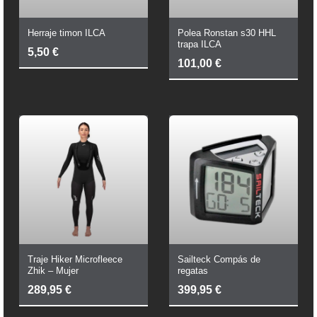
Herraje timon ILCA
Polea Ronstan s30 HHL
trapa ILCA
5,50
€
101,00
€
Traje Hiker Microfleece
Sailteck Compás de
Zhik – Mujer
regatas
289,95
€
399,95
€