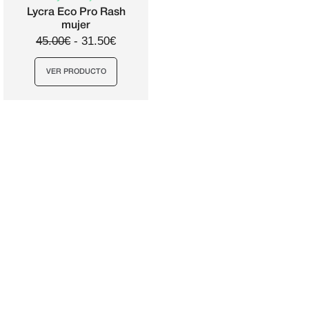
página
página
Lycra Eco Pro Rash
mujer
de
de
45.00€
-
31.50€
producto
producto
VER PRODUCTO
Este
producto
tiene
múltiples
variantes.
Las
opciones
se
pueden
elegir
en
la