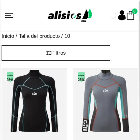
Saltar
al
0
contenido
Inicio
/ Talla del producto / 10
Filtros
Oferta
Oferta
25%
25%