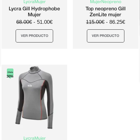
Lycra
Mujer
Mujer
Neopreno
Lycra Gill Hydrophobe
Top neopreno Gill
Mujer
ZenLite mujer
68.00€
-
51.00€
115.00€
-
86.25€
VER PRODUCTO
VER PRODUCTO
Este
Este
producto
producto
tiene
tiene
Oferta
múltiples
múltiples
30%
variantes.
variantes.
Las
Las
opciones
opciones
se
se
pueden
pueden
elegir
elegir
en
en
la
la
Lycra
Mujer