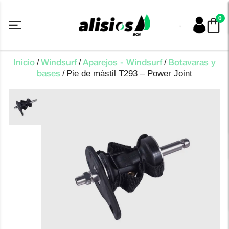
Saltar
al
0
contenido
/
/
/
Inicio
Windsurf
Aparejos - Windsurf
Botavaras y
Pie de mástil T293 – Power Joint
/
bases