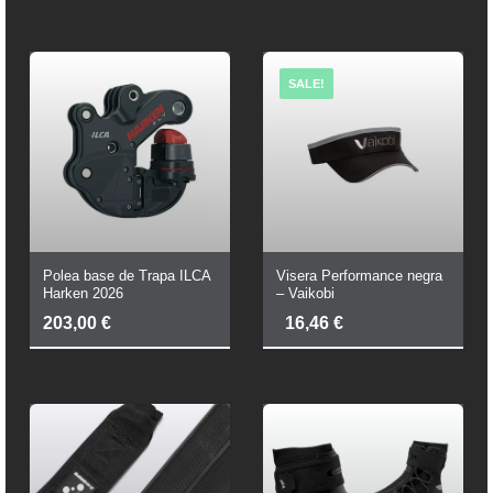
SALE!
Polea base de Trapa ILCA
Visera Performance negra
Harken 2026
– Vaikobi
El
El
203,00
€
16,46
€
Precio
Precio
Original
Actual
Era:
Es:
19,36 €.
16,46 €.