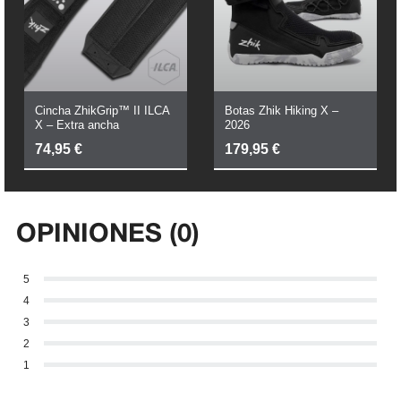
Cincha ZhikGrip™ II ILCA
Botas Zhik Hiking X –
X – Extra ancha
2026
74,95
€
179,95
€
OPINIONES (0)
5
4
3
2
1