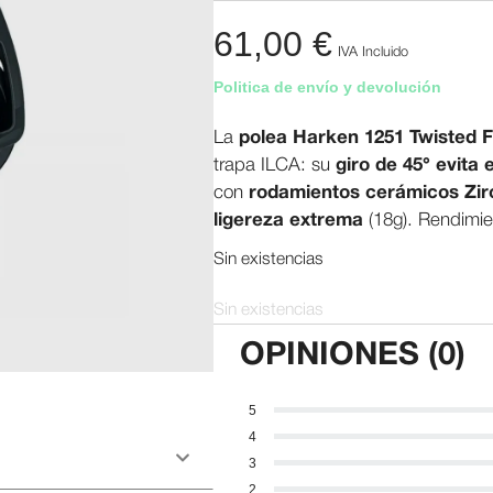
61,00
€
IVA Incluido
Politica de envío y devolución
La
polea Harken 1251 Twisted F
trapa ILCA: su
giro de 45° evita
con
rodamientos cerámicos Zir
ligereza extrema
(18g). Rendimie
Sin existencias
Sin existencias
OPINIONES (0)
5
4
3
2