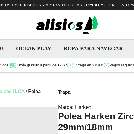
COS Y MATERIAL ILCA : AMPLIO STOCK DE MATERIAL ILCA OFICIAL LISTO P
93
OCEAN PLAY
ROPA PARA NAVEGAR
nvíos*
Envío gratuito a partir de 120€*
Entrega en 3 días*
Pagos seguros 
Polea
/
oleas ILCA
Trapa
Marca:
Harken
Polea Harken Zirc
29mm/18mm