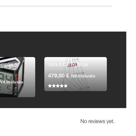
Compás de
Vela ILCA 7 Oficial
479,00
€
IVA Incluido
IVA Incluido
5.00
de 5
No reviews yet.