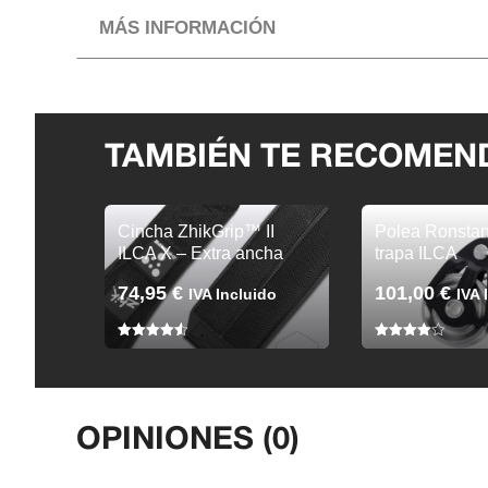
MÁS INFORMACIÓN
TAMBIÉN TE RECOME
Cincha ZhikGrip™ II
Polea Ronsta
ILCA X – Extra ancha
trapa ILCA
74,95
€
101,00
€
IVA Incluido
IVA 
4.50
4.00
de 5
de 5
OPINIONES (0)