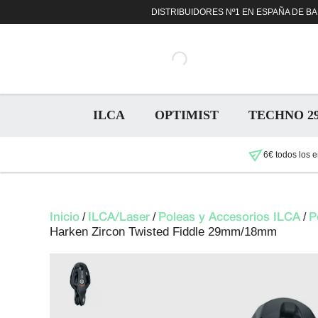
Saltar
DISTRIBUIDORES Nº1 EN ESPAÑA DE BAR
al
contenido
ILCA
OPTIMIST
TECHNO 2
6€ todos los e
/
/
/
Inicio
ILCA/Laser
Poleas y Accesorios ILCA
P
Harken Zircon Twisted Fiddle 29mm/18mm