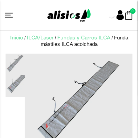
Saltar
al
0
contenido
Funda
/
/
/
Inicio
ILCA/Laser
Fundas y Carros ILCA
mástiles ILCA acolchada