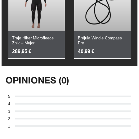
Traje Hiker Microfleece
Brújula Windie Compass
Zhik – Mujer
Pro
289,95
€
40,99
€
OPINIONES (0)
5
4
3
2
1