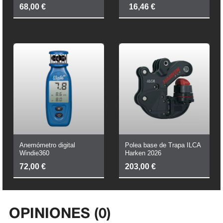
El
El
68,00
€
16,46
€
Precio
Precio
Original
Actual
Era:
Es:
19,36 €.
16,46 €.
Anemómetro digital
Polea base de Trapa ILCA
Windie360
Harken 2026
72,00
€
203,00
€
OPINIONES (0)