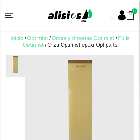
Saltar
al
0
contenido
/
/
/
Inicio
Optimist
Orzas y timones Optimist
Foils
Orza Optimist epoxi Optiparts
/
Optimist