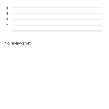
5
4
3
2
1
No reviews yet.