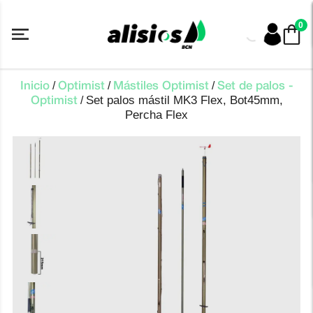
Saltar
al
0
contenido
/
/
/
Inicio
Optimist
Mástiles Optimist
Set de palos -
Set palos mástil MK3 Flex, Bot45mm,
/
Optimist
Percha Flex