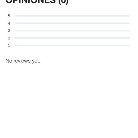
OPINIONES (0)
5
4
3
2
1
No reviews yet.