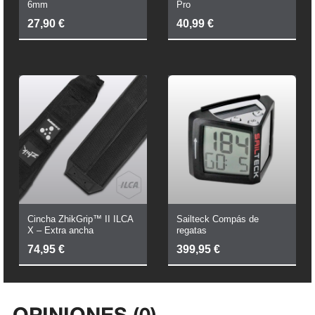
6mm
Pro
27,90
€
40,99
€
Cincha ZhikGrip™ II ILCA
Sailteck Compás de
X – Extra ancha
regatas
74,95
€
399,95
€