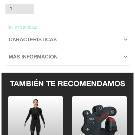
Timón
DSK
AURA
Hay existencias
para
Optimist
CARACTERÍSTICAS
cantidad
MÁS INFORMACIÓN
TAMBIÉN TE RECOMENDAMOS