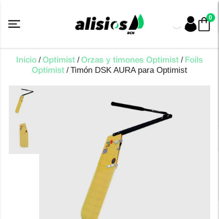
Saltar
al
0
contenido
/
/
/
Inicio
Optimist
Orzas y timones Optimist
Foils
Timón DSK AURA para Optimist
/
Optimist