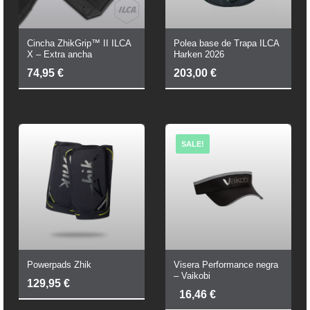
Cincha ZhikGrip™ II ILCA
Polea base de Trapa ILCA
X – Extra ancha
Harken 2026
74,95
€
203,00
€
SALE!
Powerpads Zhik
Visera Performance negra
– Vaikobi
129,95
€
El
El
16,46
€