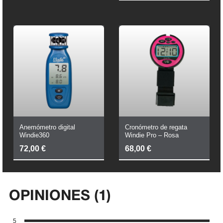
Precio
Precio
Original
Actual
Era:
Es:
19,36 €.
16,46 €.
Anemómetro digital
Cronómetro de regata
Windie360
Windie Pro – Rosa
72,00
€
68,00
€
OPINIONES (1)
5