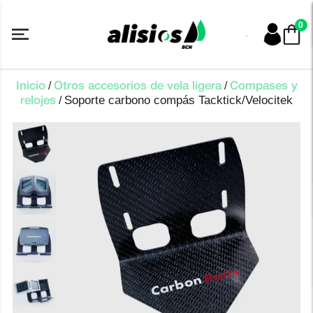
Saltar
al
0
contenido
/
/
Inicio
Otros accesorios de vela ligera
Compases y
Soporte carbono compás Tacktick/Velocitek
/
relojes