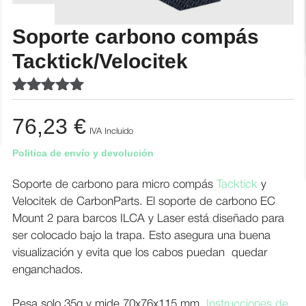
Soporte carbono compás
Tacktick/Velocitek
Valorado
1
con
5.00
de
76,23
€
5 en base a
IVA Incluido
valoración
Politica de envío y devolución
de un
cliente
Soporte de carbono para micro compás
Tacktick
y
Velocitek de CarbonParts. El soporte de carbono EC
Mount 2 para barcos ILCA y Laser está diseñado para
ser colocado bajo la trapa. Esto asegura una buena
visualización y evita que los cabos puedan quedar
enganchados.
Pesa solo 35g y mide 70x76x115 mm.
Instrucciones de