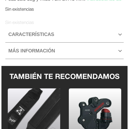
montaje
.
Sin existencias
Aprovado por ILCA.
Sin existencias
CARACTERÍSTICAS
MÁS INFORMACIÓN
TAMBIÉN TE RECOMENDAMOS